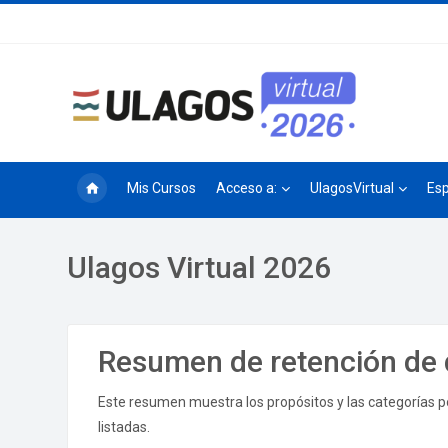
Salta al contenido principal
Mis Cursos
Acceso a:
UlagosVirtual
Esp
Ulagos Virtual 2026
Resumen de retención de 
Este resumen muestra los propósitos y las categorías po
listadas.