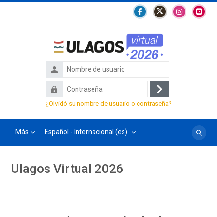
Salta al contenido principal
Nombre
de
Contraseña
usuario
Acceder
¿Olvidó su nombre de usuario o contraseña?
Más
Español - Internacional ‎(es)‎
Buscar
cursos
Ulagos Virtual 2026